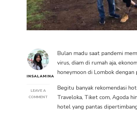
Bulan madu saat pandemi memili
virus, diam di rumah aja, ekono
honeymoon di Lombok dengan p
INSALAMINA
Begitu banyak rekomendasi hote
LEAVE A
Traveloka, Tiket com, Agoda hi
ON
COMMENT
REKOMENDASI
hotel yang pantas dipertimban
HOTEL
HONEYMOON
DI
LOMBOK