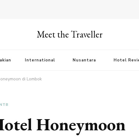
Meet the Traveller
akian
International
Nusantara
Hotel Rev
Honeymoon di Lombok
NTB
Hotel Honeymoon