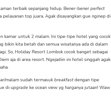
laman terbaik sepanjang hidup. Bener-bener
perfect
gga pelayanan top juara. Agak disayangkan gue nginep di
n kamar untuk 2 malam. Ini tipe-tipe hotel yang cocok
ng bikin kita betah dan semua wisatanya ada di dalam
agi.
So
, Holiday Resort Lombok cocok banget sebagai
Diem aja di area resort. Ngejadiin ini hotel singgah agak
haha.
mar/malam sudah termasuk
breakfast
dengan tipe
ue di-
upgrade
ke ocean view yg harganya jutaan! Waw