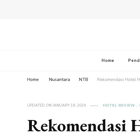
Home
Pend
Home
Nusantara
NTB
Rekomendasi Hotel 
UPDATED ON
JANUARY 18, 2024
HOTEL REVIEW
Rekomendasi 