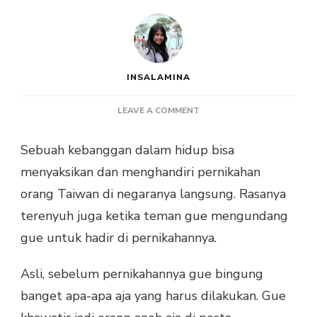
INSALAMINA
ON
LEAVE A COMMENT
7
HAL
Sebuah kebanggan dalam hidup bisa
YANG
menyaksikan dan menghandiri pernikahan
PERLU
KAMU
orang Taiwan di negaranya langsung. Rasanya
KETAHUI
terenyuh juga ketika teman gue mengundang
SEBELUM
MENDATANGI
gue untuk hadir di pernikahannya.
PERNIKAHAN
TAIWAN
Asli, sebelum pernikahannya gue bingung
banget apa-apa aja yang harus dilakukan. Gue