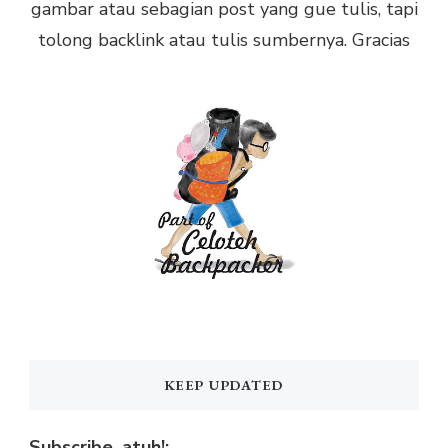
gambar atau sebagian post yang gue tulis, tapi
tolong backlink atau tulis sumbernya. Gracias
KEEP UPDATED
Subscribe, atuh!: