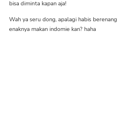
bisa diminta kapan aja!
Wah ya seru dong, apalagi habis berenang
enaknya makan indomie kan? haha