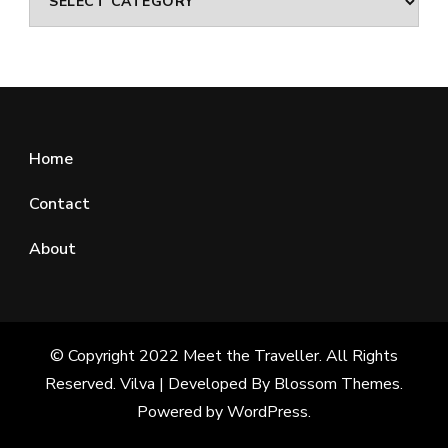
Home
Contact
About
© Copyright 2022 Meet the Traveller. All Rights
Reserved.
Vilva | Developed By
Blossom Themes
.
Powered by
WordPress
.