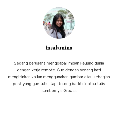
insalamina
Sedang berusaha menggapai impian keliling dunia
dengan kerja remote. Gue dengan senang hati
mengizinkan kalian menggunakan gambar atau sebagian
post yang gue tulis, tapi tolong backlink atau tulis
sumbernya. Gracias