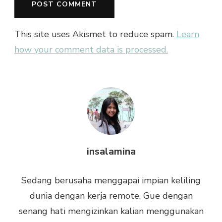
This site uses Akismet to reduce spam.
Learn
how your comment data is processed.
insalamina
Sedang berusaha menggapai impian keliling
dunia dengan kerja remote. Gue dengan
senang hati mengizinkan kalian menggunakan