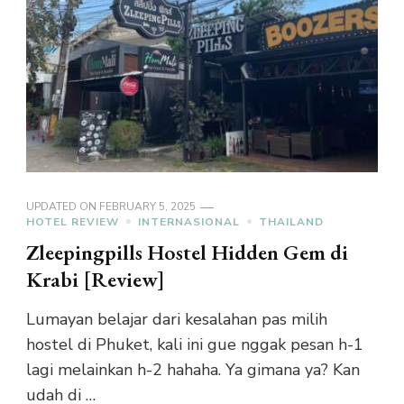
UPDATED ON
FEBRUARY 5, 2025
HOTEL REVIEW
INTERNASIONAL
THAILAND
Zleepingpills Hostel Hidden Gem di
Krabi [Review]
Lumayan belajar dari kesalahan pas milih
hostel di Phuket, kali ini gue nggak pesan h-1
lagi melainkan h-2 hahaha. Ya gimana ya? Kan
udah di …