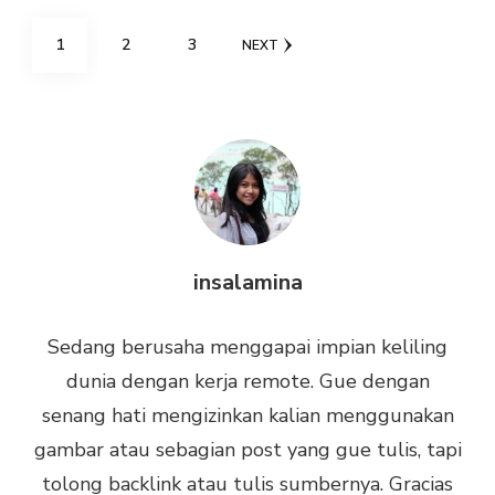
Posts
PAGE
PAGE
PAGE
1
2
3
NEXT
pagination
insalamina
Sedang berusaha menggapai impian keliling
dunia dengan kerja remote. Gue dengan
senang hati mengizinkan kalian menggunakan
gambar atau sebagian post yang gue tulis, tapi
tolong backlink atau tulis sumbernya. Gracias