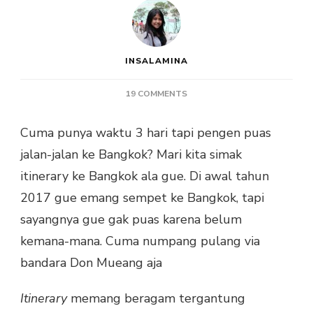
INSALAMINA
ON
19 COMMENTS
ITINERARY
KE
Cuma punya waktu 3 hari tapi pengen puas
BANGKOK
jalan-jalan ke Bangkok? Mari kita simak
3
HARI
itinerary ke Bangkok ala gue. Di awal tahun
2
2017 gue emang sempet ke Bangkok, tapi
MALAM
UNTUK
sayangnya gue gak puas karena belum
PEMULA
kemana-mana. Cuma numpang pulang via
bandara Don Mueang aja
Itinerary
memang beragam tergantung