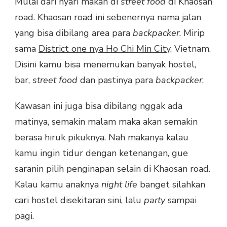
Mulai dari nyari makan di
street food
di Khaosan
road. Khaosan road ini sebenernya nama jalan
yang bisa dibilang area para
backpacker
. Mirip
sama
District one nya Ho Chi Min City
, Vietnam.
Disini kamu bisa menemukan banyak hostel,
bar,
street food
dan pastinya para
backpacker
.
Kawasan ini juga bisa dibilang nggak ada
matinya, semakin malam maka akan semakin
berasa hiruk pikuknya. Nah makanya kalau
kamu ingin tidur dengan ketenangan, gue
saranin pilih penginapan selain di Khaosan road.
Kalau kamu anaknya
night life
banget silahkan
cari hostel disekitaran sini, lalu
party
sampai
pagi.