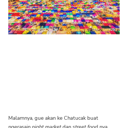
Malamnya, gue akan ke Chatucak buat
ngerasain
night market
dan
street food
nya