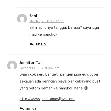
feni
March 7, 2018 at 7:12 pm
akhir april nya tanggal berapa? saya juga
mau ke bangkok
REPLY
Jennifer Tan
October 15, 2017 at 8:57 pm
waah kok seru banget.. pengen juga euy, coba
sekalian ada perincian biaya biar kebayang buat
yang belom pernah ke bangkok hehe 😀
http://www.jennitanuwijaya.com
REPLY