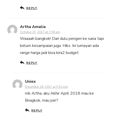
REPLY
Artha Amalia
October 15, 2017 at 7:58 am
Waaaah bangkok! Dari dulu pengen ke sana tapi
belum kesampaian juga. Hiks. Ini lumayan ada
range harga jadi bisa kira2 budget
REPLY
Uniex
December 28, 2017 at 5:52 pm
mb Artha, aku Akhir April 2018 mau ke
Bnagkok, mau join?
REPLY