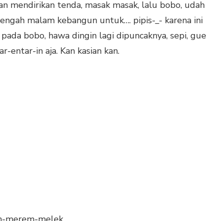
n mendirikan tenda, masak masak, lalu bobo, udah
tengah malam kebangun untuk…. pipis-_- karena ini
ada bobo, hawa dingin lagi dipuncaknya, sepi, gue
ar-entar-in aja. Kan kasian kan.
un-merem-melek