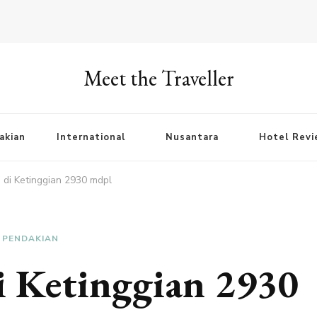
Meet the Traveller
akian
International
Nusantara
Hotel Rev
s di Ketinggian 2930 mdpl
PENDAKIAN
di Ketinggian 2930