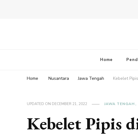
Home
Pend
Home
Nusantara
Jawa Tengah
Kebelet Pipi
UPDATED ON
DECEMBER 21, 2022
JAWA TENGAH
Kebelet Pipis 