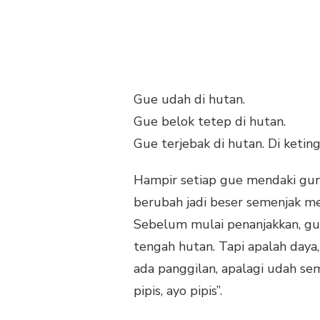
Gue udah di hutan.
Gue belok tetep di hutan.
Gue terjebak di hutan. Di ketin
Hampir setiap gue mendaki gun
berubah jadi beser semenjak me
Sebelum mulai penanjakkan, gue 
tengah hutan. Tapi apalah daya
ada panggilan, apalagi udah se
pipis, ayo pipis”.