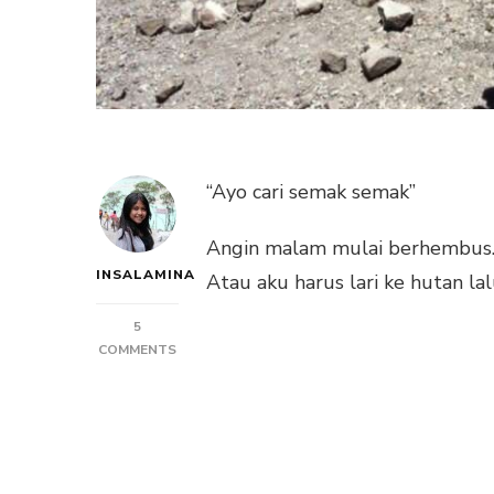
“Ayo cari semak semak”
Angin malam mulai berhembus. Di
INSALAMINA
Atau aku harus lari ke hutan la
5
ON
COMMENTS
KEBELET
PIPIS
DI
KETINGGIAN
2930
MDPL