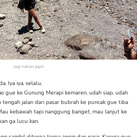
lagi nahan pipis
a. Iya iya, selalu,
as gue ke Gunung Merapi kemaren, udah siap, udah
 tengah jalan dari pasar bubrah ke puncak gue tiba
. Mau kebawah tapi nanggung banget, mau lanjut ke
an ga lucu kan.
ng sambil diterpa terpa angin dan pasir. Karena gue