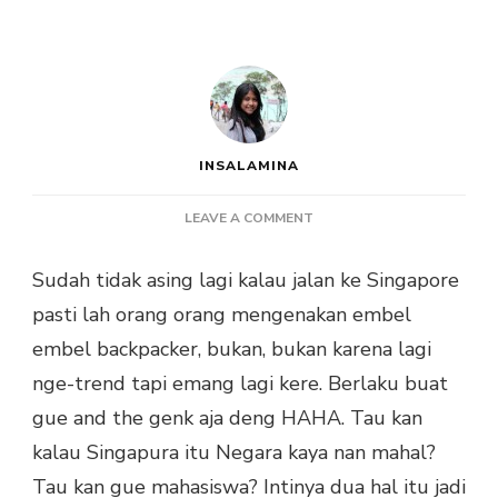
INSALAMINA
ON
LEAVE A COMMENT
[ADA
APA
Sudah tidak asing lagi kalau jalan ke Singapore
DI
pasti lah orang orang mengenakan embel
SINGAPURA?]
–
embel backpacker, bukan, bukan karena lagi
LOOKING
nge-trend tapi emang lagi kere. Berlaku buat
FOR
CHEAP
gue and the genk aja deng HAHA. Tau kan
FOOD
kalau Singapura itu Negara kaya nan mahal?
AT
CHANGI
Tau kan gue mahasiswa? Intinya dua hal itu jadi
AIRPORT