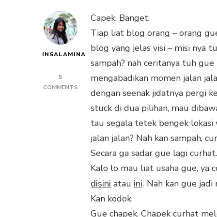
Capek. Banget.
Tiap liat blog orang – orang g
blog yang jelas visi – misi nya
INSALAMINA
sampah? nah ceritanya tuh gue
mengabadikan momen jalan jalan
5
ON
COMMENTS
dengan seenak jidatnya pergi 
AKU
stuck di dua pilihan, mau dibaw
CHAPEK.
TANYA
tau segala tetek bengek lokasi 
KENAPA?
jalan jalan? Nah kan sampah, cur
Secara ga sadar gue lagi curha
Kalo lo mau liat usaha gue, ya 
disini
ini
.
atau
Nah kan gue jadi m
Kan kodok.
Gue chapek. Chapek curhat mele