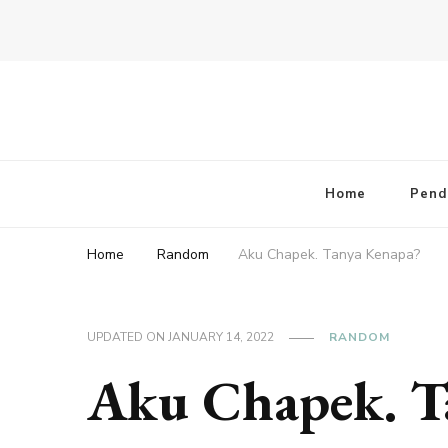
Home
Pend
Home
Random
Aku Chapek. Tanya Kenapa?
UPDATED ON
JANUARY 14, 2022
RANDOM
Aku Chapek. T