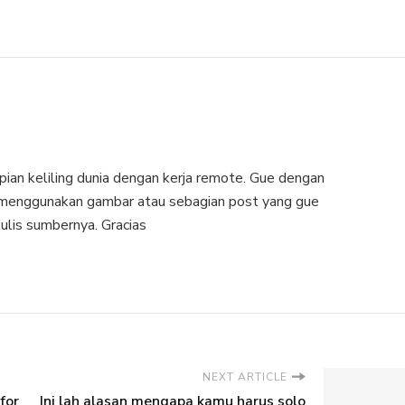
an keliling dunia dengan kerja remote. Gue dengan
n menggunakan gambar atau sebagian post yang gue
 tulis sumbernya. Gracias
NEXT ARTICLE
for
Ini lah alasan mengapa kamu harus solo