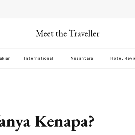
Meet the Traveller
akian
International
Nusantara
Hotel Rev
anya Kenapa?