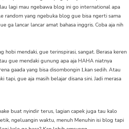
lau lagi mau ngebawa blog ini go international apa
ule random yang ngebuka blog gue bisa ngerti sama
l. Gue ga lancar lancar amat bahasa inggris. Coba aja nih
 hobi mendaki, gue terinspirasi, sangat. Berasa keren
isa tau gue mendaki gunung apa aja HAHA niatnya
rena gaada yang bisa disombongin
kan sedih. Atau
L
i tapi, gue aja masih belajar disana sini. Jadi merasa
ake buat nyindir terus, lagian capek juga tau kalo
etik, ngeluangin waktu, menuh Menuhin isi blog tapi