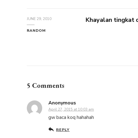
Khayalan tingkat
JUNE 29, 2010
RANDOM
5 Comments
Anonymous
April 27, 2015 at 10:03 am
gw baca koq hahahah
REPLY