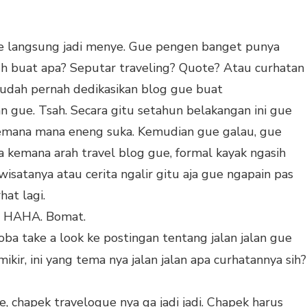
ue langsung jadi menye. Gue pengen banget punya
 tuh buat apa? Seputar traveling? Quote? Atau curhatan
 udah pernah dedikasikan blog gue buat
 gue. Tsah. Secara gitu setahun belakangan ini gue
kemana mana eneng suka. Kemudian gue galau, gue
a kemana arah travel blog gue, formal kayak ngasih
wisatanya atau cerita ngalir gitu aja gue ngapain pas
hat lagi.
t. HAHA. Bomat.
coba take a look ke postingan tentang jalan jalan gue
ikir, ini yang tema nya jalan jalan apa curhatannya sih?
, chapek travelogue nya ga jadi jadi. Chapek harus