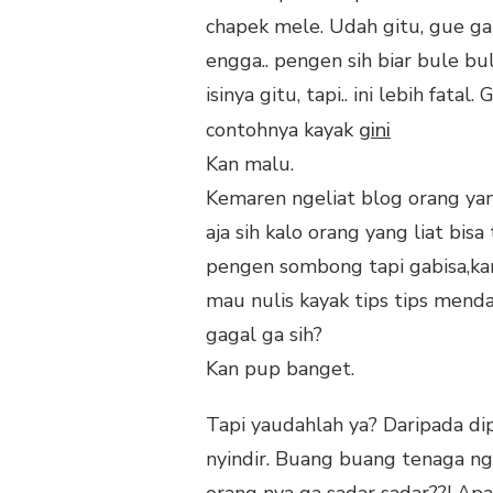
chapek mele. Udah gitu, gue ga
engga.. pengen sih biar bule b
isinya gitu, tapi.. ini lebih fata
gini
contohnya kayak
Kan malu.
Kemaren ngeliat blog orang yang
aja sih kalo orang yang liat b
pengen sombong tapi gabisa,ka
mau nulis kayak tips tips mendak
gagal ga sih?
Kan pup banget.
Tapi yaudahlah ya? Daripada dip
nyindir. Buang buang tenaga ng