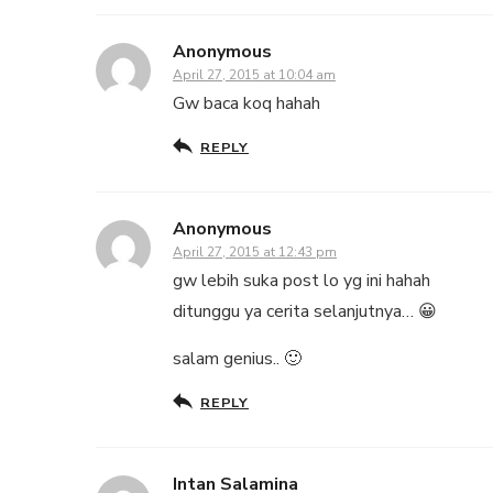
Anonymous
April 27, 2015 at 10:04 am
Gw baca koq hahah
REPLY
Anonymous
April 27, 2015 at 12:43 pm
gw lebih suka post lo yg ini hahah
ditunggu ya cerita selanjutnya… 😀
salam genius.. 🙂
REPLY
Intan Salamina