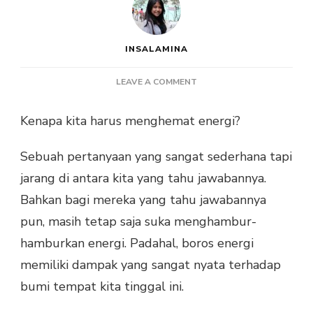
INSALAMINA
ON
LEAVE A COMMENT
CARA
NYATA
Kenapa kita harus menghemat energi?
MENGHEMAT
DIMULAI
Sebuah pertanyaan yang sangat sederhana tapi
DARI
LAMPU
jarang di antara kita yang tahu jawabannya.
LED
Bahkan bagi mereka yang tahu jawabannya
pun, masih tetap saja suka menghambur-
hamburkan energi. Padahal, boros energi
memiliki dampak yang sangat nyata terhadap
bumi tempat kita tinggal ini.