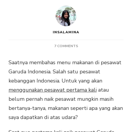
INSALAMINA
ON
7 COMMENTS
7
MENU
Saatnya membahas menu makanan di pesawat
MAKANAN
Garuda Indonesia. Salah satu pesawat
DI
PESAWAT
kebanggan Indonesia. Untuk yang akan
GARUDA
menggunakan pesawat pertama kali
atau
INDONESIA,
SEPERTI
belum pernah naik pesawat mungkin masih
APAKAH?
bertanya-tanya, makanan seperti apa yang akan
saya dapatkan di atas udara?