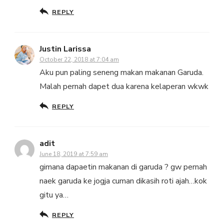
REPLY
Justin Larissa
October 22, 2018 at 7:04 am
Aku pun paling seneng makan makanan Garuda.
Malah pernah dapet dua karena kelaperan wkwk
REPLY
adit
June 18, 2019 at 7:59 am
gimana dapaetin makanan di garuda ? gw pernah
naek garuda ke jogja cuman dikasih roti ajah…kok
gitu ya…
REPLY