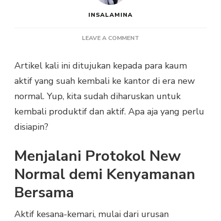
INSALAMINA
ON
LEAVE A COMMENT
TIPS
UNTUK
Artikel kali ini ditujukan kepada para kaum
TETAP
aktif yang suah kembali ke kantor di era new
PRODUKTIF
DI
normal. Yup, kita sudah diharuskan untuk
FASE
kembali produktif dan aktif. Apa aja yang perlu
NEW
NORMAL
disiapin?
Menjalani Protokol New
Normal demi Kenyamanan
Bersama
Aktif kesana-kemari, mulai dari urusan