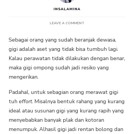
INSALAMINA
ON
LEAVE A COMMENT
TAMPIL
NATURAL
Sebagai orang yang sudah beranjak dewasa,
DAN
gigi adalah aset yang tidak bisa tumbuh lagi.
PERCAYA
DIRI
Kalau perawatan tidak dilakukan dengan benar,
DENGAN
maka gigi ompong sudah jadi resiko yang
GIGI
PALSU
mengerikan.
LEPASAN
Padahal, untuk sebagian orang merawat gigi
tuh
effort
. Misalnya bentuk rahang yang kurang
ideal atau susunan gigi yang kurang rapih yang
menyebabkan banyak plak dan kotoran
menumpuk. Alhasil gigi jadi rentan bolong dan