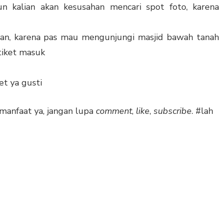
un kalian akan kesusahan mencari spot foto, karena
lian, karena pas mau mengunjungi masjid bawah tanah
tiket masuk
et ya gusti
rmanfaat ya, jangan lupa
comment
,
like
,
subscribe
. #lah