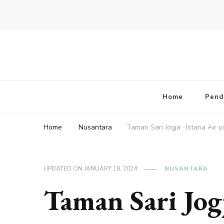
Home
Pend
Home
Nusantara
Taman Sari Jogja : Istana Ai
UPDATED ON
JANUARY 18, 2024
NUSANTARA
Taman Sari Jogj