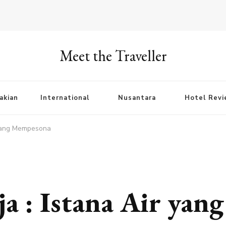
Meet the Traveller
akian
International
Nusantara
Hotel Rev
r yang Mempesona
a : Istana Air yang