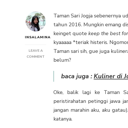
Taman Sari Jogja sebenernya ud
tahun 2016. Mungkin emang disi
keinget quote
keep the best for
INSALAMINA
kyaaaaa *teriak histeris. Ngom
Taman sari sih, gue juga kuline
LEAVE A
ON
COMMENT
belum?
TAMAN
SARI
baca juga :
Kuliner di J
JOGJA
:
ISTANA
Oke, balik lagi ke Taman S
AIR
YANG
peristirahatan petinggi jawa j
MEMPESONA
jangan marahin aku, aku gatau
katanya.