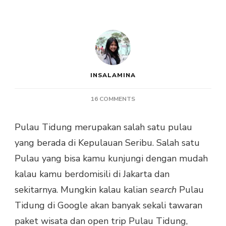
INSALAMINA
ON
16 COMMENTS
PULAU
TIDUNG
Pulau Tidung merupakan salah satu pulau
:
yang berada di Kepulauan Seribu. Salah satu
OPEN
TRIP
Pulau yang bisa kamu kunjungi dengan mudah
VS
kalau kamu berdomisili di Jakarta dan
JALAN
SENDIRI
sekitarnya. Mungkin kalau kalian
search
Pulau
(BACA
Tidung di Google akan banyak sekali tawaran
DULU
SEBELUM
paket wisata dan open trip Pulau Tidung,
MENENTUKAN)